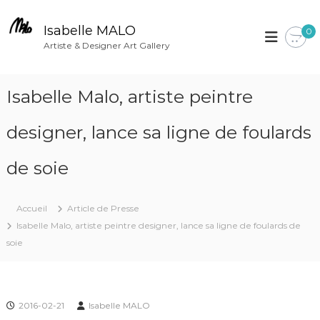
A
l
Isabelle MALO
0
l
Artiste & Designer Art Gallery
e
r
Isabelle Malo, artiste peintre
a
u
designer, lance sa ligne de foulards
c
o
n
de soie
t
e
Accueil
Article de Presse
n
Isabelle Malo, artiste peintre designer, lance sa ligne de foulards de
u
soie
2016-02-21
Isabelle MALO