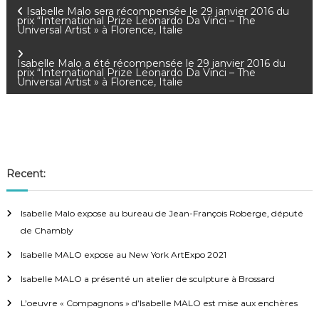
Isabelle Malo sera récompensée le 29 janvier 2016 du
N
prix “International Prize Leonardo Da Vinci – The
Universal Artist » à Florence, Italie
a
Isabelle Malo a été récompensée le 29 janvier 2016 du
prix “International Prize Leonardo Da Vinci – The
Universal Artist » à Florence, Italie
v
i
Recent:
g
Isabelle Malo expose au bureau de Jean-François Roberge, député
a
de Chambly
Isabelle MALO expose au New York ArtExpo 2021
t
Isabelle MALO a présenté un atelier de sculpture à Brossard
L’oeuvre « Compagnons » d’Isabelle MALO est mise aux enchères
i