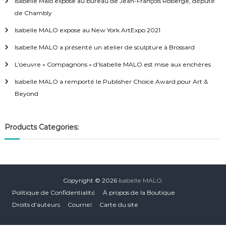
Isabelle Malo expose au bureau de Jean-François Roberge, député
de Chambly
Isabelle MALO expose au New York ArtExpo 2021
Isabelle MALO a présenté un atelier de sculpture à Brossard
L’oeuvre « Compagnons » d’Isabelle MALO est mise aux enchères
Isabelle MALO a remporté le Publisher Choice Award pour Art &
Beyond
Products Categories:
Copyright © 2026
Isabelle MALO.
Politique de Confidentialité
À propos de la Boutique
Droits d’auteurs
Courriel
Carte du site