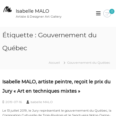
A
l
Isabelle MALO
0
l
Artiste & Designer Art Gallery
e
r
Étiquette :
Gouvernement du
a
u
Québec
c
o
n
Accueil
Gouvernement du Québec
t
e
n
Isabelle MALO, artiste peintre, reçoit le prix du
u
Jury « Art en techniques mixtes »
2019-07-16
Isabelle MALO
Le 13 juillet 2019, le Jury représentant le gouvernement du Québec, la
Corporation Culturelle de Trois-Rivières et le Sanctuaire Notre-Dame-