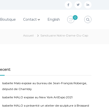
f
t
l
a
w
i
0
Boutique
Contact
English
c
i
n
e
t
k
b
t
e
Accueil
Sanctuaire Notre-Dame-Du-Cap
o
e
d
o
r
i
k
n
ecent:
Isabelle Malo expose au bureau de Jean-François Roberge,
député de Chambly
Isabelle MALO expose au New York ArtExpo 2021
Isabelle MALO a présenté un atelier de sculpture à Brossard