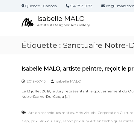
A
Québec - Canada
514-793-9173
im@i-malo.co
l
Isabelle MALO
l
e
Artiste & Designer Art Gallery
r
a
Étiquette :
Sanctuaire Notre
u
c
o
n
Isabelle MALO, artiste peintre, reçoit le p
t
2019-07-16
Isabelle MALO
e
n
Le 13 juillet 2019, le Jury représentant le gouvernement du Qué
u
Notre-Dame-Du-Cap, a […]
,
,
Art en techniques mixtes
Arts visuels
Corporation Culturel
,
,
,
Cap
prix
Prix du Jury
recoit prix Jury Art en techniques mixte