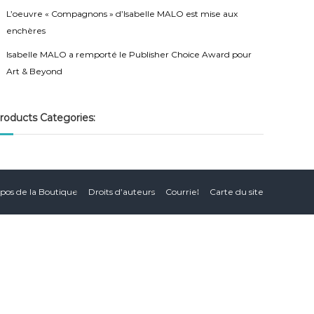
L’oeuvre « Compagnons » d’Isabelle MALO est mise aux
enchères
Isabelle MALO a remporté le Publisher Choice Award pour
Art & Beyond
roducts Categories:
pos de la Boutique
Droits d’auteurs
Courriel
Carte du site