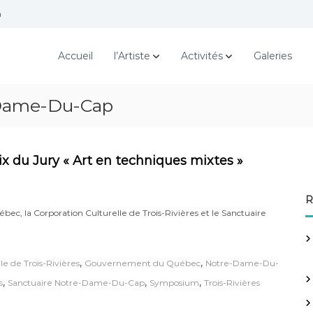
m
Accueil
l’Artiste
Activités
Galeries
-Dame-Du-Cap
rix du Jury « Art en techniques mixtes »
R
bec, la Corporation Culturelle de Trois-Rivières et le Sanctuaire
,
,
le de Trois-Rivières
Gouvernement du Québec
Notre-Dame-Du-
,
,
,
s
Sanctuaire Notre-Dame-Du-Cap
Symposium
Trois-Rivières